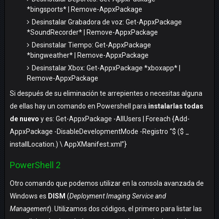
*bingsports* | Remove-AppxPackage
Desinstalar Grabadora de voz: Get-AppxPackage
*SoundRecorder* | Remove-AppxPackage
Desinstalar Tiempo: Get-AppxPackage
*bingweather* | Remove-AppxPackage
Desinstalar Xbox: Get-AppxPackage *xboxapp* |
Remove-AppxPackage
Si después de su eliminación te arrepientes o necesitas alguna
de ellas hay un comando en Powershell para
instalarlas todas
de nuevo
y es: Get-AppxPackage -AllUsers | Foreach {Add-
AppxPackage -DisableDevelopmentMode -Registro “$ ($ _
installLocation.) \ AppXManifest.xml”}
PowerShell 2
Otro comando que podemos utilizar en la consola avanzada de
Windows es
DISM
(
Deployment Imaging Service and
Management
). Utilizamos dos códigos, el primero para listar las