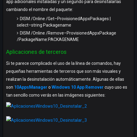
app adicionales instaladas y un segundo para desinstalarlas
cambiando el nombre del paquete:
DISM
/
Online
/
Get
–
ProvisionedAppxPackages
|
select
–
string
Packagename
DISM
/
Online
/
Remove
–
ProvisionedAppxPackage
/
PackageName
:
PACKAGENAME
Aplicaciones de terceros
Si te parece complicado el uso de la línea de comandos, hay
pequeñas herramientas de terceros que son más visuales y
realizan la desinstalación automáticamente. Algunas de ellas
son
10AppsManager
o
Windows 10 App Remover
cuyo uso es
tan sencillo como verás en las imágenes siguientes: