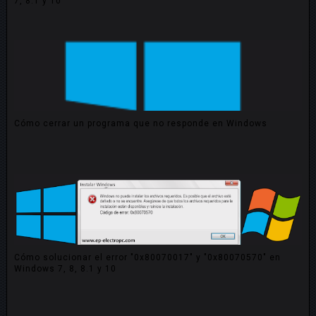
7, 8.1 y 10
Cómo cerrar un programa que no responde en Windows
Cómo solucionar el error "0x80070017" y "0x80070570" en
Windows 7, 8, 8.1 y 10